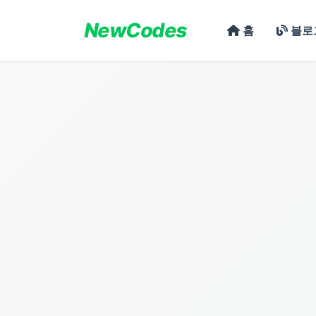
NewCodes
홈
블로