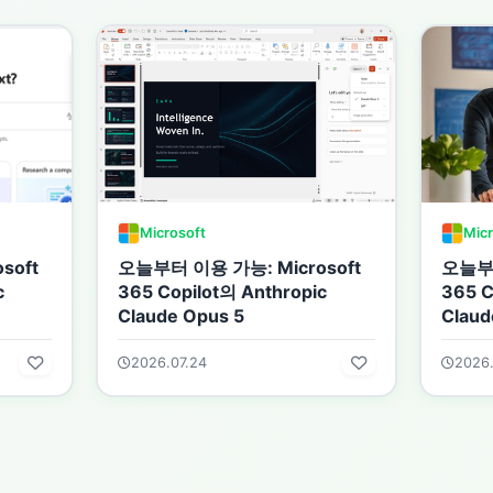
Microsoft
Micr
soft
오늘부터 이용 가능: Microsoft
오늘부터
c
365 Copilot의 Anthropic
365 C
Claude Opus 5
Claud
2026.07.24
2026.