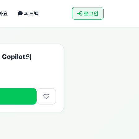
아요
피드백
로그인
 Copilot의