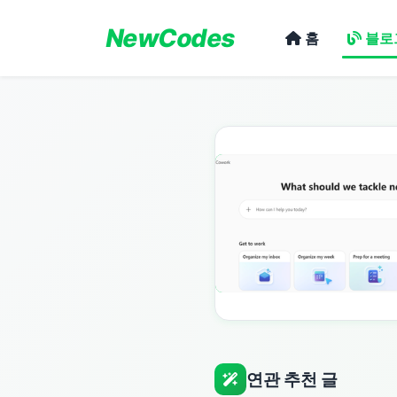
NewCodes
홈
블로
연관 추천 글