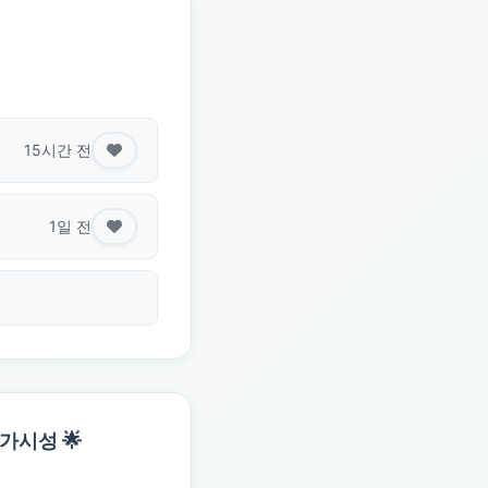
15시간 전
1일 전
가시성 🌟