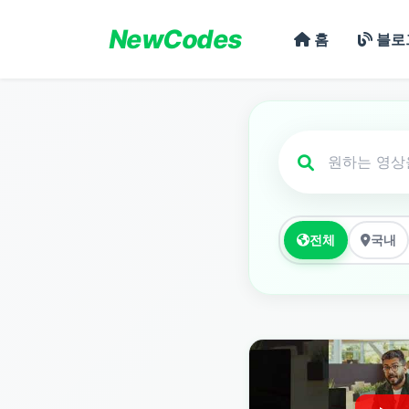
NewCodes
홈
블로
전체
국내