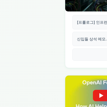
[프롤로그] 인프런
신입들 상석 메모..