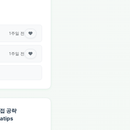
1주일 전
1주일 전
면접 공략
atips