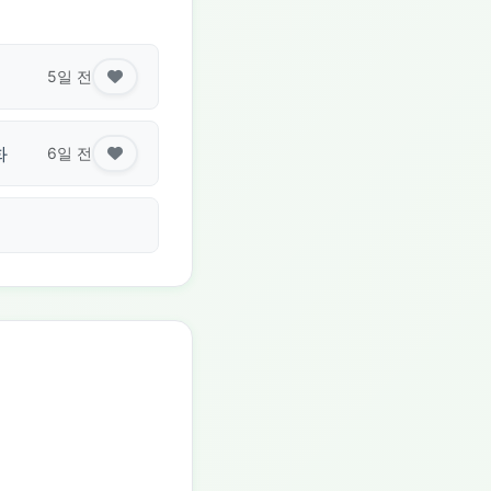
5일 전
화
6일 전