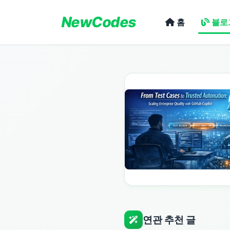
NewCodes
홈
블로
연관 추천 글