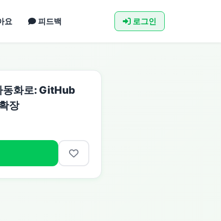
아요
피드백
로그인
화로: GitHub
 확장