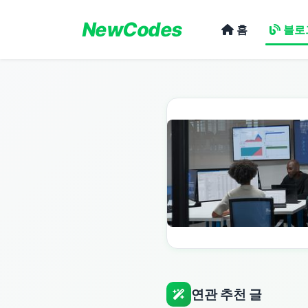
NewCodes
홈
블로
연관 추천 글