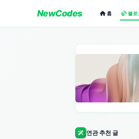
NewCodes
홈
블로
연관 추천 글