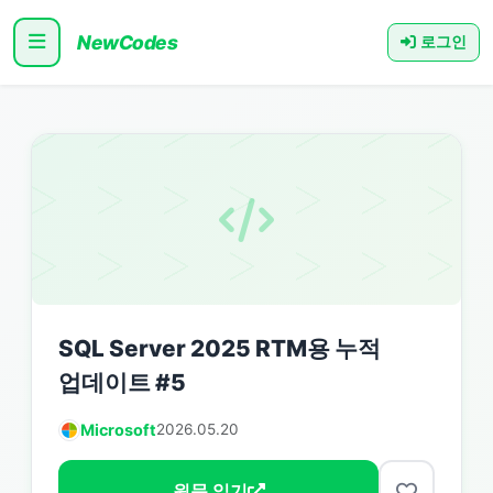
NewCodes
로그인
SQL Server 2025 RTM용 누적
업데이트 #5
Microsoft
2026.05.20
원문 읽기