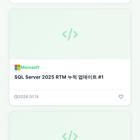
Microsoft
SQL Server 2025 RTM 누적 업데이트 #1
2026.01.15