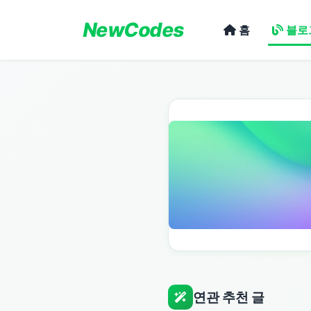
NewCodes
홈
블로
연관 추천 글