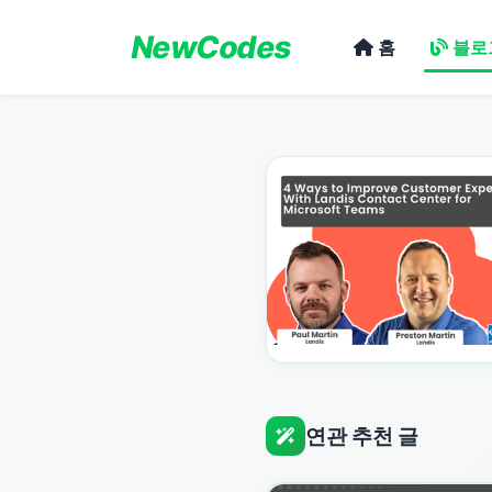
NewCodes
홈
블로
연관 추천 글