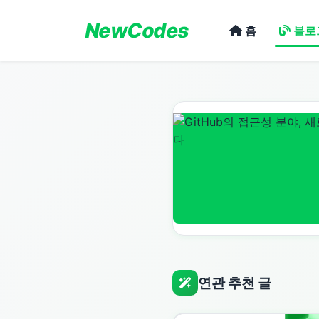
NewCodes
홈
블로
연관 추천 글