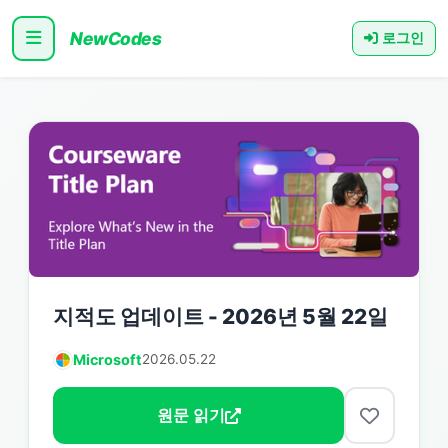
NewCodes
로그인
지적도 업데이트 - 2026년 5월 22일
Microsoft
2026.05.22
원문 읽기