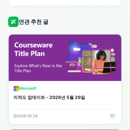
연관 추천 글
Microsoft
지적도 업데이트 - 2026년 5월 29일
2026.05.29