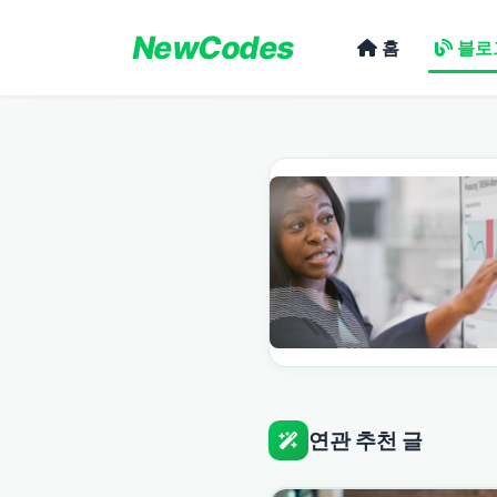
NewCodes
홈
블로
연관 추천 글