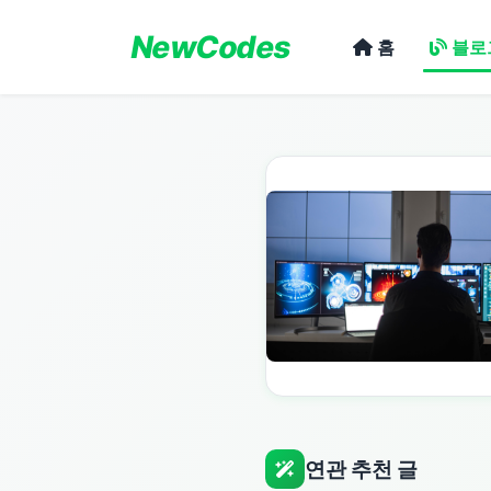
NewCodes
홈
블로
연관 추천 글