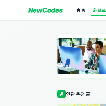
NewCodes
홈
블로
연관 추천 글