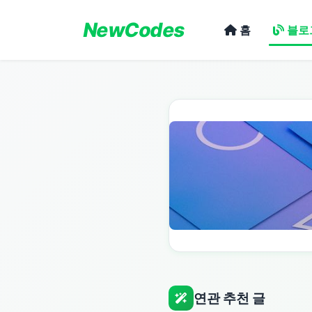
NewCodes
홈
블로
연관 추천 글