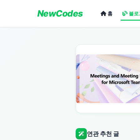
NewCodes
홈
블로
연관 추천 글