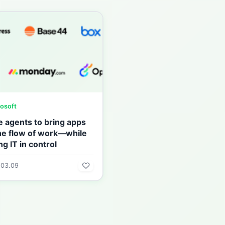
osoft
e agents to bring apps
the flow of work—while
g IT in control
.03.09