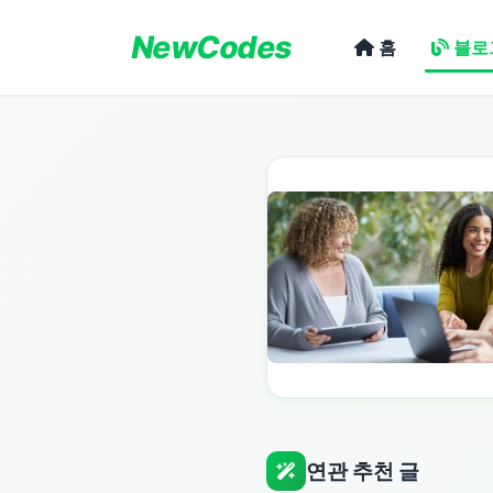
NewCodes
홈
블로
연관 추천 글