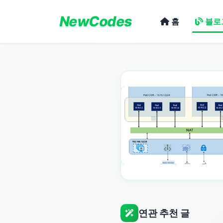
NewCodes
홈
블로
연관 추천 글