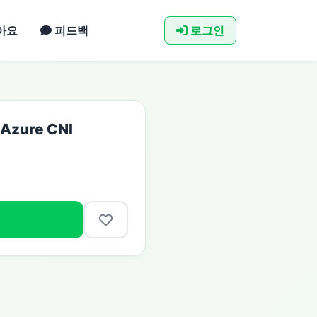
아요
피드백
로그인
zure CNI