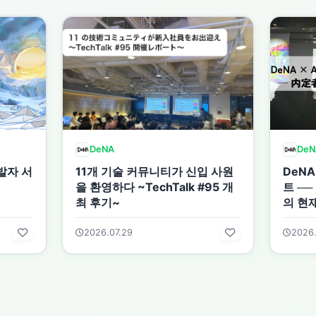
DeNA
DeN
발자 서
11개 기술 커뮤니티가 신입 사원
DeNA
을 환영하다 ~TechTalk #95 개
트 ──
최 후기~
의 현
2026.07.29
2026.