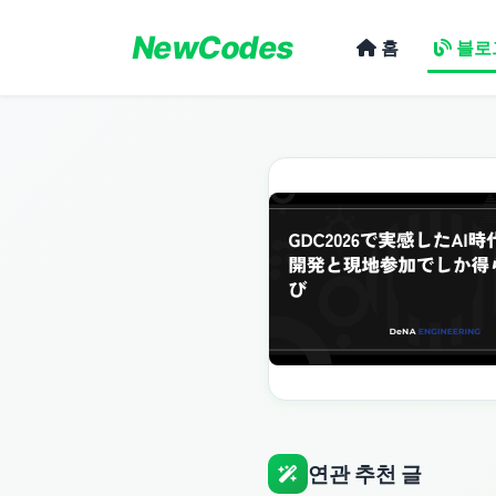
NewCodes
홈
블로
연관 추천 글