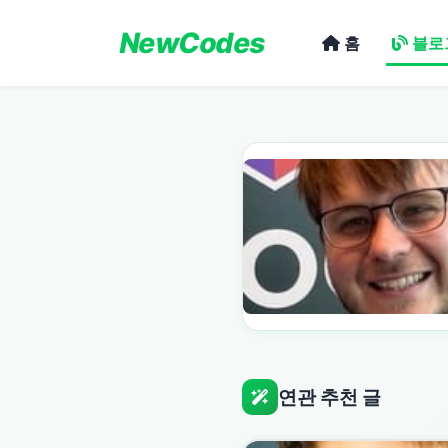
NewCodes
홈
블로
연관 추천 글