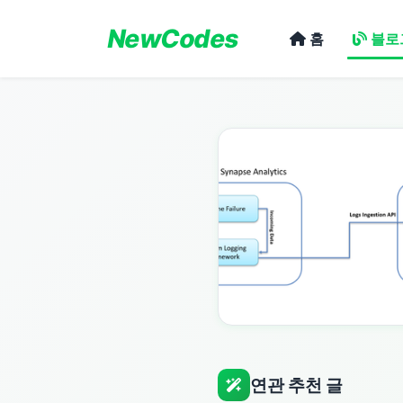
NewCodes
홈
블로
연관 추천 글