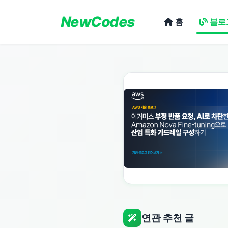
NewCodes
홈
블로
연관 추천 글