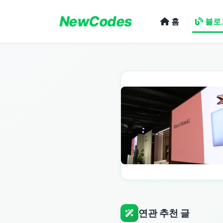
NewCodes
홈
블로
연관 추천 글