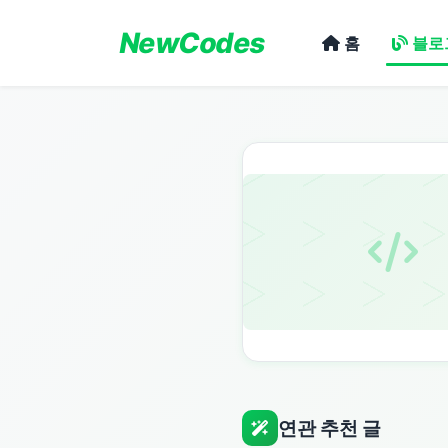
NewCodes
홈
블로
연관 추천 글