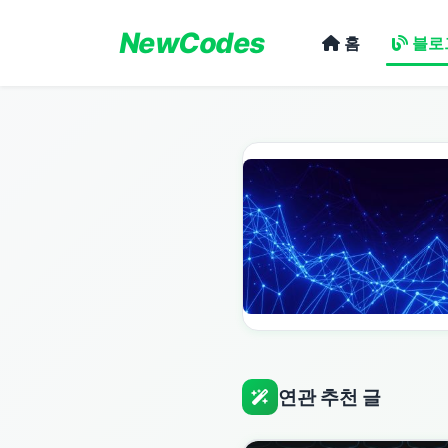
NewCodes
홈
블로
연관 추천 글