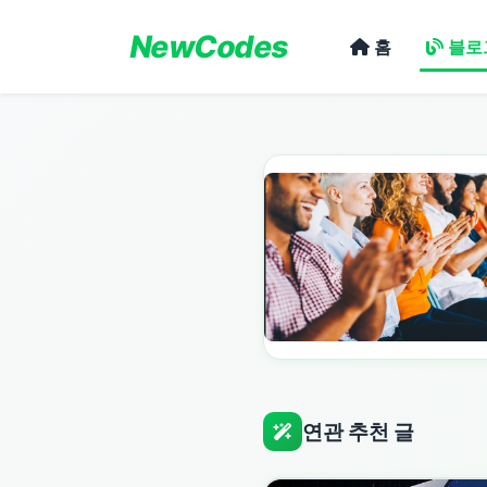
NewCodes
홈
블로
연관 추천 글