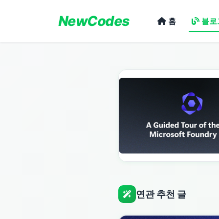
NewCodes
홈
블로
연관 추천 글