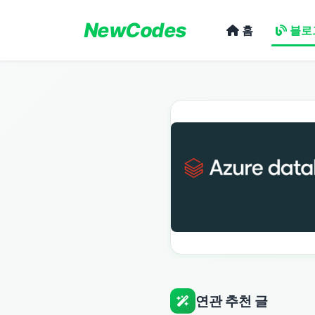
NewCodes
홈
블로
연관 추천 글