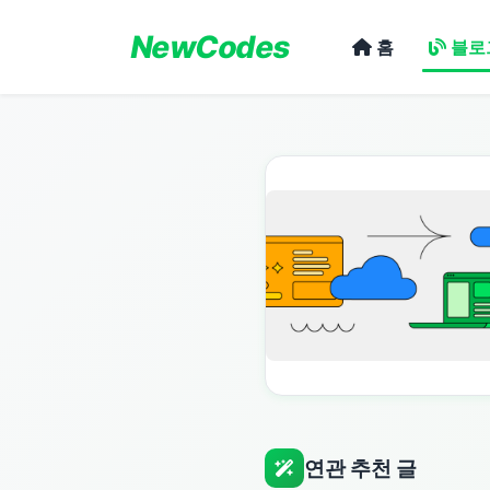
NewCodes
홈
블로
연관 추천 글