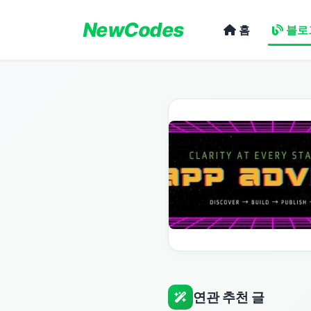
NewCodes
홈
블로
연관 추천 글