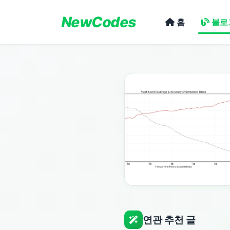
NewCodes
홈
블로
연관 추천 글