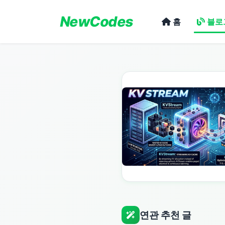
NewCodes
홈
블로
연관 추천 글