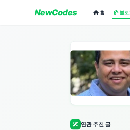
NewCodes
홈
블로
연관 추천 글