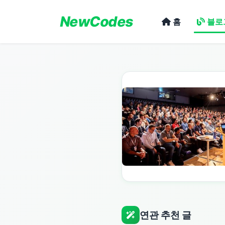
NewCodes
홈
블로
연관 추천 글