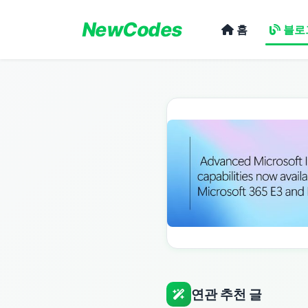
NewCodes
홈
블로
연관 추천 글