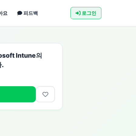
아요
피드백
로그인
osoft Intune의
.