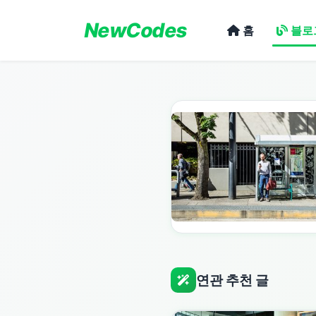
NewCodes
홈
블로
연관 추천 글