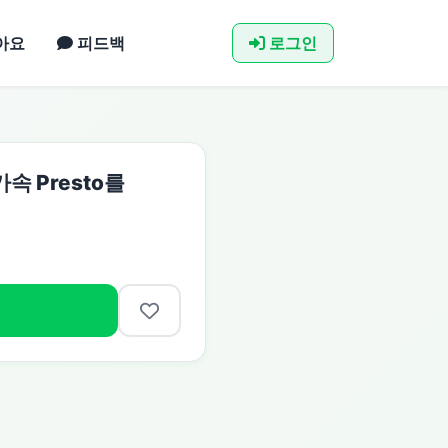
아요
피드백
로그인
가속 Presto를