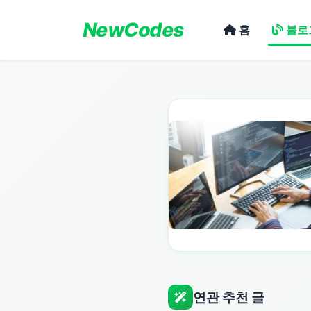
NewCodes
홈
블로
연관 추천 글