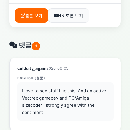
원문 보기
HN 토론 보기
댓글
1
coldcity_again
2026-06-03
ENGLISH (원문)
I love to see stuff like this. And an active
Vectrex gamedev and PC/Amiga
sizecoder I strongly agree with the
sentiment!