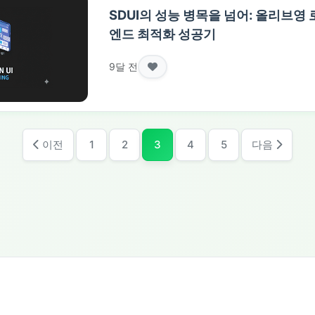
SDUI의 성능 병목을 넘어: 올리브영 
엔드 최적화 성공기
9달 전
이전
1
2
3
4
5
다음